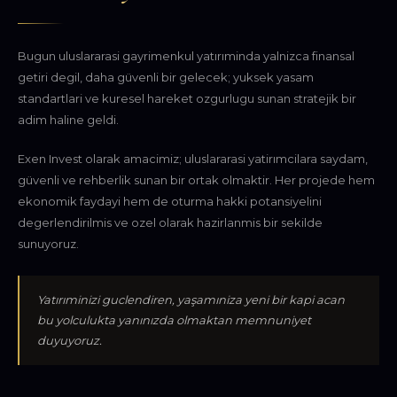
Bugun uluslararasi gayrimenkul yatırıminda yalnizca finansal
getiri degil, daha güvenli bir gelecek; yuksek yasam
standartlari ve kuresel hareket ozgurlugu sunan stratejik bir
adim haline geldi.
Exen Invest olarak amacimiz; uluslararasi yatirımcilara saydam,
güvenli ve rehberlik sunan bir ortak olmaktir. Her projede hem
ekonomik faydayi hem de oturma hakki potansiyelini
degerlendirilmis ve ozel olarak hazirlanmis bir sekilde
sunuyoruz.
Yatırıminizi guclendiren, yaşamıniza yeni bir kapi acan
bu yolculukta yanınızda olmaktan memnuniyet
duyuyoruz.