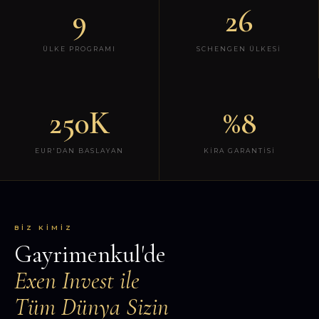
9
26
ÜLKE PROGRAMI
SCHENGEN ÜLKESI
250K
%8
EUR'DAN BASLAYAN
KIRA GARANTISI
BIZ KIMIZ
Gayrimenkul'de
Exen Invest ile
Tüm Dünya Sizin