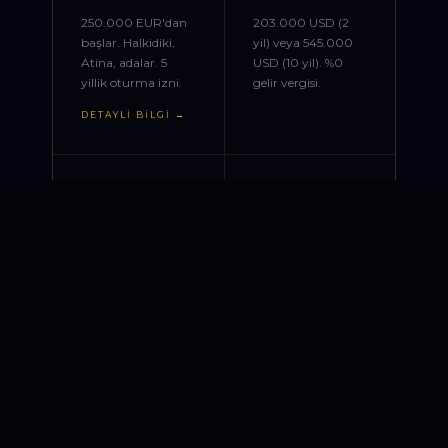
250.000 EUR'dan
203.000 USD (2
başlar. Halkidiki,
yil) veya 545.000
Atina, adalar. 5
USD (10 yil). %0
yillik oturma izni.
gelir vergisi.
DETAYLI BILGI →
PT
IT
Portekiz
İtalya
GOLDEN VISA &
DOLCE VITA
VATANDAŞLIK
VIZESI
250.000 EUR fon
500.000 EUR
yatırimi. 5 yilda
yatırım. Roma,
vatandaşlık imkani.
Floransa, Venedik.
Schengen seyahati.